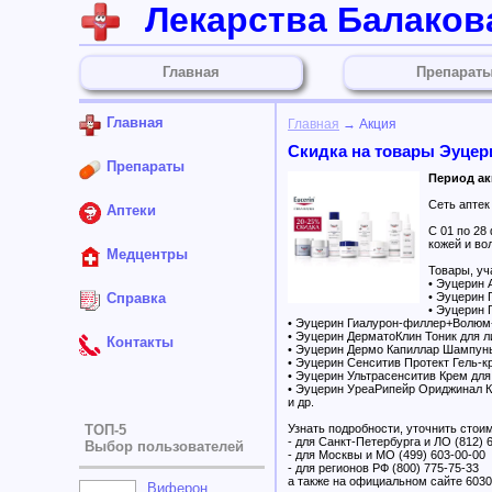
Лекарства Балаков
Главная
Препарат
Главная
Главная
→ Акция
Скидка на товары Эуцер
Препараты
Период акц
Сеть апте
Аптеки
С 01 по 28
кожей и во
Медцентры
Товары, уч
• Эуцерин
Справка
• Эуцерин 
• Эуцерин
• Эуцерин Гиалурон-филлер+Волюм
• Эуцерин ДерматоКлин Тоник для
Контакты
• Эуцерин Дермо Капиллар Шампунь
• Эуцерин Сенситив Протект Гель-
• Эуцерин Ультрасенситив Крем для
• Эуцерин УреаРипейр Ориджинал 
и др.
ТОП-5
Узнать подробности, уточнить стои
- для Санкт-Петербурга и ЛО (812) 
Выбор пользователей
- для Москвы и МО (499) 603-00-00
- для регионов РФ (800) 775-75-33
а также на официальном сайте 6030
Виферон