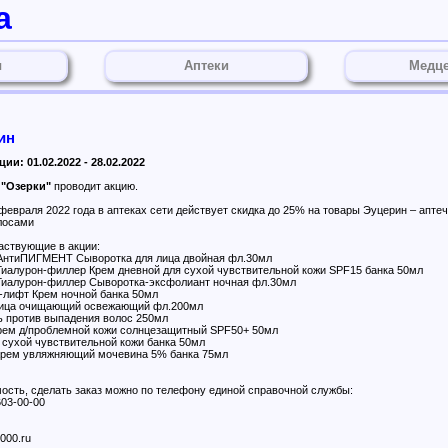
а
ы
Аптеки
Медц
ин
ии: 01.02.2022 - 28.02.2022
к
"Озерки"
проводит акцию.
 февраля 2022 года в аптеках сети действует скидка до 25% на товары Эуцерин – апте
лосами
аствующие в акции:
 АнтиПИГМЕНТ Сыворотка для лица двойная фл.30мл
Гиалурон-филлер Крем дневной для сухой чувствительной кожи SPF15 банка 50мл
 Гиалурон-филлер Сыворотка-эксфолиант ночная фл.30мл
-лифт Крем ночной банка 50мл
 лица очищающий освежающий фл.200мл
 против выпадения волос 250мл
крем д/проблемной кожи солнцезащитный SPF50+ 50мл
 сухой чувствительной кожи банка 50мл
Крем увляжняющий мочевина 5% банка 75мл
мость, сделать заказ можно по телефону единой справочной службы:
603-00-00
000.ru