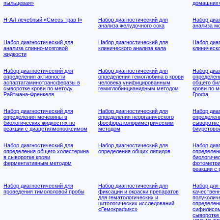
пыльцевая»
домашних
Н-АЛ лечебный «Смесь трав I»
Набор диагностический для
Набор диа
анализа желудочного сока
анализа м
Набор диагностический для
Набор диагностический для
Набор диа
анализа спинно-мозговой
клинического анализа кала
клиническо
жидкости
Набор диагностический для
Набор диагностический для
Набор диа
определения активности
определения гемоглобина в крови
определен
аспартатаминотрансферазы в
человека унифицированным
общего би
сыворотке крови по методу
гемиглобинцианидным методом
крови по 
Райтмана-Френкеля
Грофа
Набор диагностический для
Набор диагностический для
Набор диа
определения мочевины в
определения неорганического
определен
биологических жидкостях по
фосфора колориметрическим
сыворотке 
реакции с диацетилмонооксимом
методом
биуретово
Набор диагностический для
Набор диагностический для
Набор диа
определения общего холестерина
определения общих липидов
определен
в сыворотке крови
биологиче
ферментативным методом
фотометри
реакции с
Набор диагностический для
Набор диагностический для
Набор для
проведения тимололовой пробы
фиксации и окраски препаратов
качественн
для гематологических и
полуколич
цитологических исследований
определен
«Гемокрафикс»
сифилисом
сыворотке