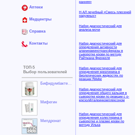
ранняя»
Аптеки
Н-АЛ лечебный «Смесь плесеней
наружных»
Медцентры
Набор диагностический для
анализа мочи
Справка
Контакты
Набор диагностический для
определения активности
аланинаминотрансферазы в
сыворотке крови по методу
Райтмана-Френкеля
ТОП-5
Набор диагностический для
Выбор пользователей
определения креатинина в
биологических жидкостях по
реакции Яффе
Бифидумбактерин-1000
Набор диагностический для
определения общего кальция в
сыворотке крови по реакции с о-
крезолфталеинкомплексоном
Мифегин
Набор диагностический для
определения холестерина в
Милдронат
сыворотке и плазме крови по
методу Илька