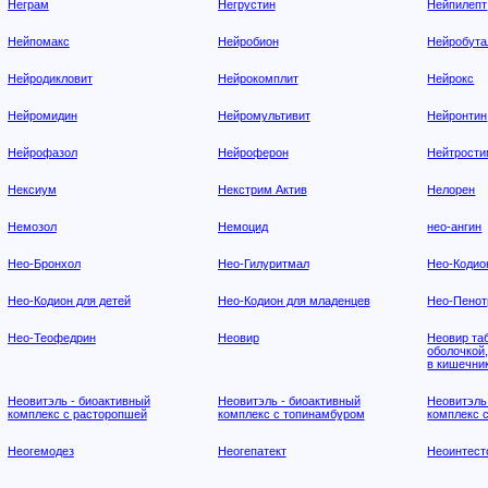
Неграм
Негрустин
Нейпилепт
Нейпомакс
Нейробион
Нейробута
Нейродикловит
Нейрокомплит
Нейрокс
Нейромидин
Нейромультивит
Нейронтин
Нейрофазол
Нейроферон
Нейтрост
Нексиум
Некстрим Актив
Нелорен
Немозол
Немоцид
нео-ангин
Нео-Бронхол
Нео-Гилуритмал
Нео-Кодио
Нео-Кодион для детей
Нео-Кодион для младенцев
Нео-Пенот
Нео-Теофедрин
Неовир
Неовир та
оболочкой,
в кишечни
Неовитэль - биоактивный
Неовитэль - биоактивный
Неовитэль
комплекс с расторопшей
комплекс с топинамбуром
комплекс 
Неогемодез
Неогепатект
Неоинтест