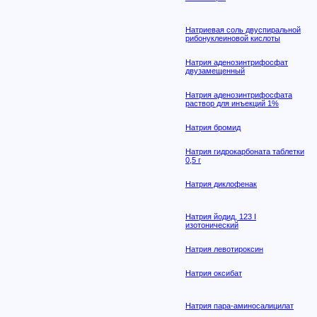
Натриевая соль двуспиральной
рибонуклеиновой кислоты
Натрия аденозинтрифосфат
двузамещенный
Натрия аденозинтрифосфата
раствор для инъекций 1%
Натрия бромид
Натрия гидрокарбоната таблетки
0,5 г
Натрия диклофенак
Натрия йодид, 123 I
изотонический
Натрия левотироксин
Натрия оксибат
Натрия пара-аминосалицилат