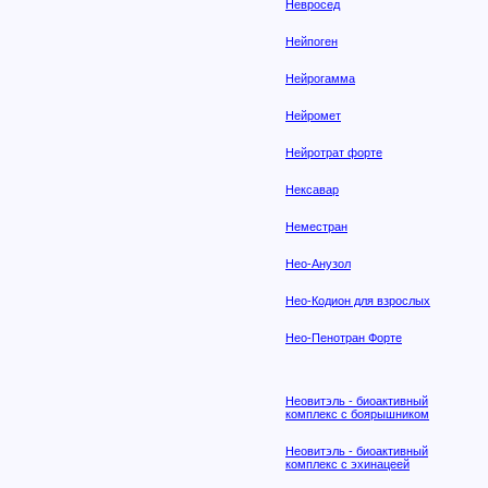
Невросед
Нейпоген
Нейрогамма
Нейромет
Нейротрат форте
Нексавар
Неместран
Нео-Анузол
Нео-Кодион для взрослых
Нео-Пенотран Форте
Неовитэль - биоактивный
комплекс с боярышником
Неовитэль - биоактивный
комплекс с эхинацеей