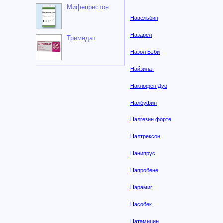
Мифепристон
Навельбин
Назарел
Тримедат
Назол Бэби
Найзилат
Наклофен Дуо
Налбуфин
Налгезин форте
Налтрексон
Нанипрус
Напробене
Нарамиг
Насобек
Натамицин