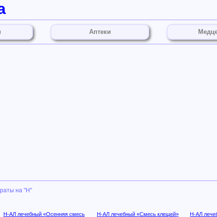
а
ы
Аптеки
Медц
аты на "Н"
Н-АЛ лечебный «Осенняя смесь
Н-АЛ лечебный «Смесь клещей»
Н-АЛ лече