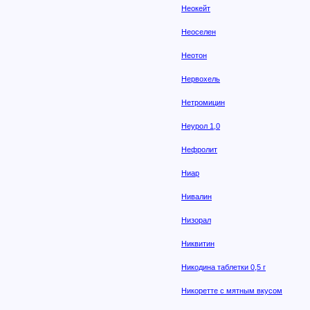
Неокейт
Неоселен
Неотон
Нервохель
Нетромицин
Неурол 1,0
Нефролит
Ниар
Нивалин
Низорал
Никвитин
Никодина таблетки 0,5 г
Никоретте с мятным вкусом