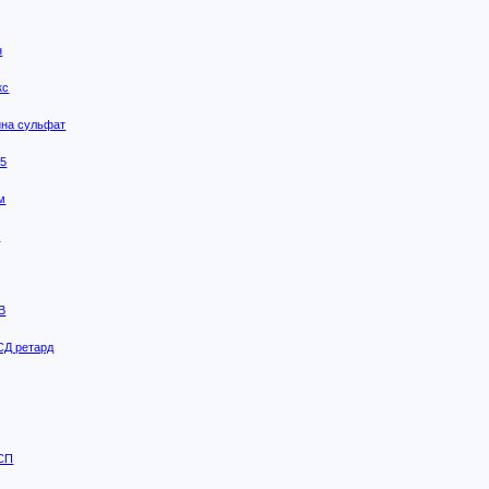
н
кс
на сульфат
25
м
т
В
СД ретард
УСП