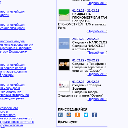
»
(
Подробнее...
)
01.02.22 - 31.03.22
гностический для
СКИДКА НА
окроты
ГЛЮКОМЕТР ВАН ТАЧ
СКИДКА НА
ГЛЮКОМЕТР ВАН ТАЧ в аптеках
гностический для
Ригла
го анализа крови
(
Подробнее...
)
24.01.22 - 28.02.22
гностический для
Скидка на NANOCLO2
ия конъюгированного и
Скидка на NANOCLO2
лирубина в сыворотке
в аптеках Ригла
методу Ендрассика-
(
Подробнее...
)
01.02.22 - 28.02.22
Скидка на Терафлекс
гностический для
Скидка на Терафлекс в
ия общего белка в
сети аптек "Озерки"
и плазме крови по
(
Подробнее...
)
й реакции
01.02.22 - 28.02.22
гностический для
Скидка на товары
ия хлоридов в
Эуцерин
ских жидкостях
Скидка на товары
ческим методом по
Эуцерин в сети аптек "Озерки"
 роданидом ртути
(
Подробнее...
)
 ускоренного
ПРИСОЕДИНЯЙСЯ
ого и
ественного
ия ассоциированных с
 реагиновых антител в
Врачи шутят
 крови человека