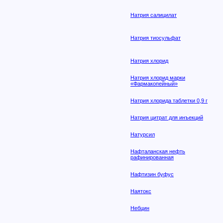
Натрия салицилат
Натрия тиосульфат
Натрия хлорид
Натрия хлорид марки
«Фармакопейный»
Натрия хлорида таблетки 0,9 г
Натрия цитрат для инъекций
Натурсил
Нафталанская нефть
рафинированная
Нафтизин буфус
Наятокс
Небцин