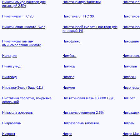
Никотинамида раствор для
Никотинамида таблетки
Никотинел
инъекций 2,5%
Никотинелл ТТС 20
Никотинелл ТТС 30
Никотинов
Никотиновая кислота-Виал
Никотиновой кислоты раствор для
Никотинов
инъекций 1%
Никотиноил гамма-
Никофлекс
Никошпан
аминомасляная кислота
Нилогрин
Нимбекс
Нимегесик
Нимесулид
Нимика
Нимопин
Нимулид
Ниолол
Нипагин
Нирвана-Эдас (Эдас-111)
Нирмин
Нисоперку
Нистатина таблетки, покрытые
Нистатиновая мазь 100000 ЕД/г
Нит-рет
оболочкой
Нитазола аэрозоль
Нитазола суспензия 2,5%
Нитрадиск
Нитразепам
Нитразепама таблетки
Нитрам
Нитрест
Нитро
Нитро Мак