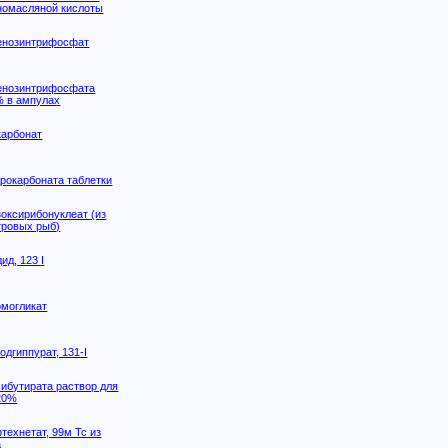
омасляной кислоты
енозинтрифосфат
енозинтрифосфата
% в ампулах
карбонат
дрокарбоната таблетки
зоксирибонуклеат (из
тровых рыб)
ид, 123 I
омогликат
одгиппурат, 131-I
сибутирата раствор для
20%
технетат, 99м Tc из
а