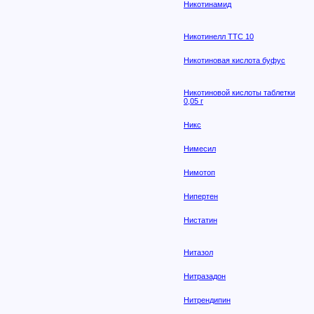
Никотинамид
Никотинелл ТТС 10
Никотиновая кислота буфус
Никотиновой кислоты таблетки
0,05 г
Никс
Нимесил
Нимотоп
Нипертен
Нистатин
Нитазол
Нитразадон
Нитрендипин