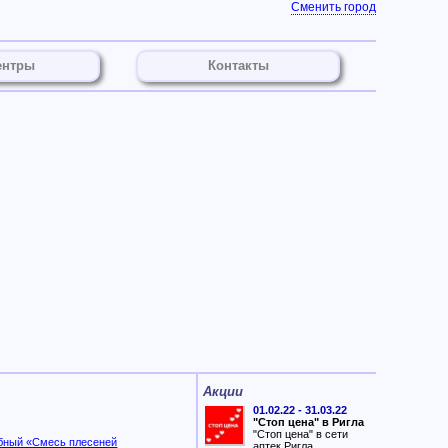
Сменить город
ентры
Контакты
Акции
01.02.22 - 31.03.22
"Стоп цена" в Ригла
"Стоп цена" в сети
бный «Смесь плесеней
аптек Ригла