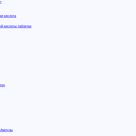
л
ая кислота
ой кислоты таблетки
тен
 Ампулы