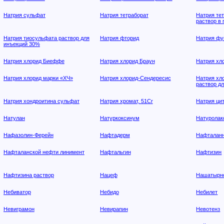
Натрия сульфат
Натрия тетраборат
Натрия те
раствор в
Натрия тиосульфата раствор для
Натрия фторид
Натрия фу
инъекций 30%
Натрия хлорид Биеффе
Натрия хлорид Браун
Натрия хл
Натрия хлорид марки «ХЧ»
Натрия хлорид-Сендересис
Натрия хл
раствор д
Натрия хондроитина сульфат
Натрия хромат, 51Cr
Натрия ци
Натулан
Натуркоксинум
Натуролак
Нафазолин-Ферейн
Нафтадерм
Нафталанн
Нафталанской нефти линимент
Нафтальгин
Нафтизин
Нафтизина раствор
Нацеф
Нашатырно
Небиватор
Небидо
Небилет
Невиграмон
Невирапин
Невотенз