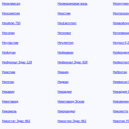
Неоклимсал
Неомициновая мазь
Неонутрин
Неосмектин
Неостим
Неотигазо
Неофлю 750
НеоЦитотект
Нервофлу
Несопин
Нетизжог
Нетилмици
Неуластим
Неулептил
Неурол 0,
Нефлуан
Нефрамин
Нефродиу
Нефронал Эдас-128
Нефронал Эдас-928
Нефротек
Ниаспам
Ниацин
Нибентан
Нигепан
Нидран
Нижвисал 
Никавир
Никардия
Никардия 
Никетамид
Никетамид-Эском
Никоверин
Никомель
Никорандил
Никоретте
Никостат Эдас-962
Никостен-Эдас-961
Никотин 