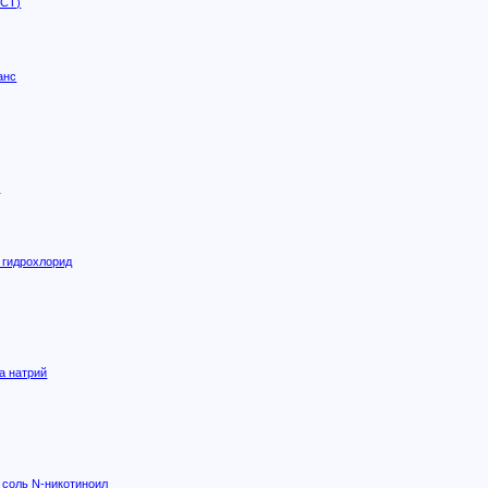
СТ)
анс
н
 гидрохлорид
а натрий
 соль N-никотиноил