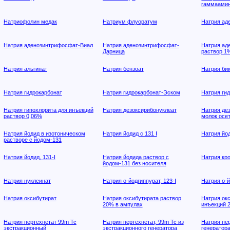
гаммаамин
Натриофолин медак
Натриум флуоратум
Натрия ад
Натрия аденозинтрифосфат-Виал
Натрия аденозинтрифосфат-
Натрия ад
Дарница
раствор 1
Натрия альгинат
Натрия бензоат
Натрия би
Натрия гидрокарбонат
Натрия гидрокарбонат-Эском
Натрия ги
Натрия гипохлорита для инъекций
Натрия дезоксирибонуклеат
Натрия де
раствор 0,06%
молок осе
Натрия йодид в изотоническом
Натрия йодид с 131 I
Натрия йод
растворе с йодом-131
Натрия йодид, 131-I
Натрия йодида раствор с
Натрия кр
йодом-131 без носителя
Натрия нуклеинат
Натрия о-йодгиппурат, 123-I
Натрия о-й
Натрия оксибутират
Натрия оксибутирата раствор
Натрия ок
20% в ампулах
инъекций 
Натрия пертехнетат 99m Тс
Натрия пертехнетат, 99m Тс из
Натрия пер
экстракционный
экстракционного генератора
генератор