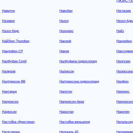
(ЛЮИС-ТЕ
Навитен
Навобан
Наглазим
Називин
Назол
Назол Адв
Назол Кидс
Назонекс
Найз
НайЛинг-Тропфен
Наклоф
Наклофен
Наклофен СР
Наком
Наксоджи
Налбуфин Серб
Налбуфина гидрохлорид
Налгезин
Налкром
Налоксон
Налоксона
Налтрексон ФВ
Налтрексона гидрохлорид
Налфон
Нантарид
Напотон
Наприос
Напроксен
Напроксен-Акри
Напроксен
Наркосан
Наркотан
Наропин
Настойка «Кристина»
Настойка женьшеня
Натальсид
Натеглинид
Натекаль Д3
Натриевая