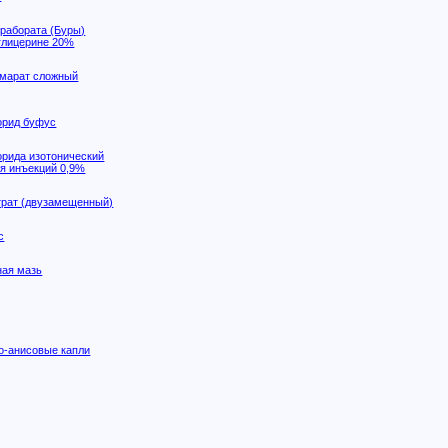
трабората (Буры)
 глицерине 20%
марат сложный
орид буфус
орида изотонический
ля инъекций 0,9%
трат (двузамещенный)
с
ая мазь
-анисовые капли