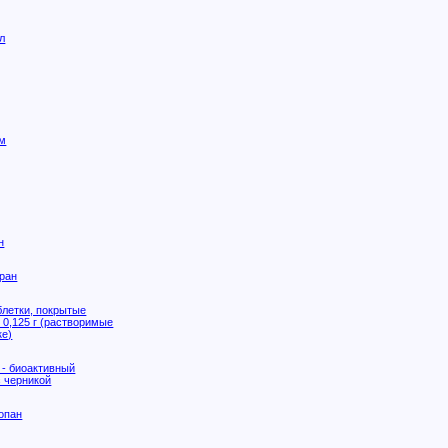
л
им
н
ран
блетки, покрытые
 0,125 г (растворимые
ке)
 - биоактивный
с черникой
опан