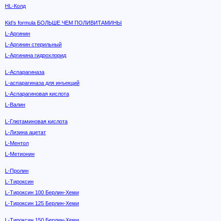
HL-Колд
Kid’s formula БОЛЬШЕ ЧЕМ ПОЛИВИТАМИНЫ
L-Аргинин
L-Аргинин стерильный
L-Аргинина гидрохлорид
L-Аспарагиназа
L-аспарагиназа для инъекций
L-Аспарагиновая кислота
L-Валин
L-Глютаминовая кислота
L-Лизина ацетат
L-Ментол
L-Метионин
L-Пролин
L-Тироксин
L-Тироксин 100 Берлин-Хеми
L-Тироксин 125 Берлин-Хеми
L-Тироксин 150 Берлин-Хеми