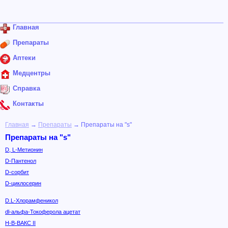
Главная
Препараты
Аптеки
Медцентры
Справка
Контакты
Главная
→
Препараты
→ Препараты на "s"
Препараты на "s"
D, L-Метионин
D-Пантенол
D-сорбит
D-циклосерин
D.L-Хлорамфеникол
dl-альфа-Токоферола ацетат
H-B-ВАКС II