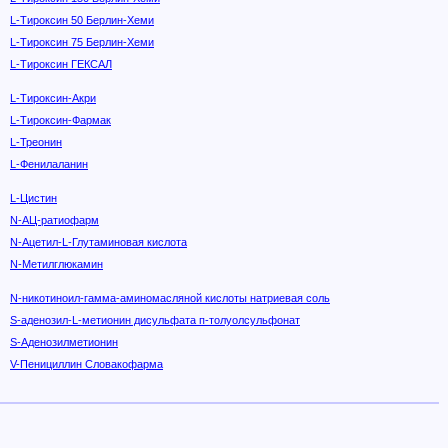
L-Тироксин 50 Берлин-Хеми
L-Тироксин 75 Берлин-Хеми
L-Тироксин ГЕКСАЛ
L-Тироксин-Акри
L-Тироксин-Фармак
L-Треонин
L-Фенилаланин
L-Цистин
N-АЦ-ратиофарм
N-Ацетил-L-Глутаминовая кислота
N-Метилглюкамин
N-никотиноил-гамма-аминомасляной кислоты натриевая соль
S-аденозил-L-метионин дисульфата п-толуолсульфонат
S-Аденозилметионин
V-Пенициллин Словакофарма